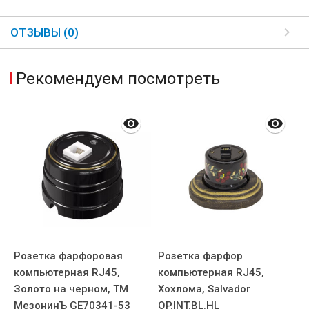
ОТЗЫВЫ (0)
Рекомендуем посмотреть
Розетка фарфоровая
Розетка фарфор
Р
компьютерная RJ45,
компьютерная RJ45,
к
Золото на черном, ТМ
Хохлома, Salvador
р
МезонинЪ GE70341-53
OP.INT.BL.HL
ч