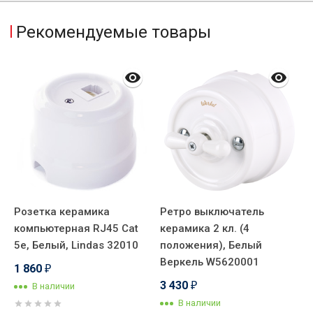
Рекомендуемые товары
Розетка керамика
Ретро выключатель
Р
компьютерная RJ45 Cat
керамика 2 кл. (4
9
5e, Белый, Lindas 32010
положения), Белый
R
Веркель W5620001
1 860
6
₽
3 430
В наличии
₽
В наличии