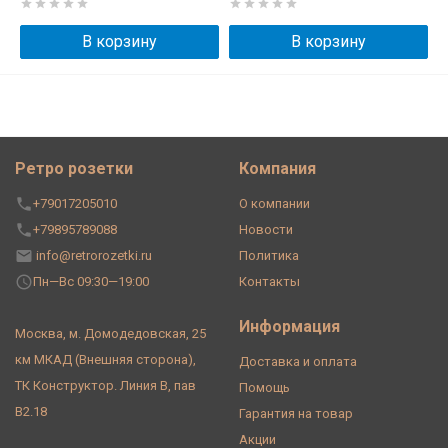
В корзину
В корзину
Ретро розетки
Компания
+79017205010
О компании
+79895789088
Новости
info@retrorozetki.ru
Политика
Пн—Вс 09:30—19:00
Контакты
Информация
Москва, м. Домодедовская, 25
км МКАД (Внешняя сторона),
Доставка и оплата
ТК Конструктор. Линия В, пав
Помощь
В2.18
Гарантия на товар
Акции