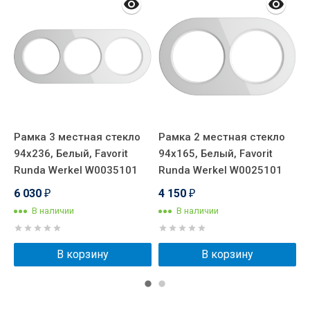
Рамка 3 местная стекло
Рамка 2 местная стекло
Р
94х236, Белый, Favorit
94х165, Белый, Favorit
D
Runda Werkel W0035101
Runda Werkel W0025101
R
6 030
4 150
2
₽
₽
В наличии
В наличии
В корзину
В корзину