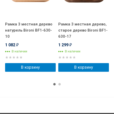
Рамка 3 местная дерево
Рамка 3 местная дерево,
Р
натурель Bironi BF1-630-
старое дерево Bironi BF1-
н
-
10
630-17
B
1 082
1 299
1
₽
₽
В наличии
В наличии
В корзину
В корзину