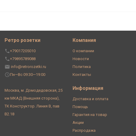
Ретро розетки
Компания
+79017205010
О компании
+79895789088
Новости
info@retrorozetki.ru
Политика
Пн—Вс 09:30—19:00
Контакты
Информация
Москва, м. Домодедовская, 25
км МКАД (Внешняя сторона),
Доставка и оплата
ТК Конструктор. Линия В, пав
Помощь
В2.18
Гарантия на товар
Акции
Распродажа