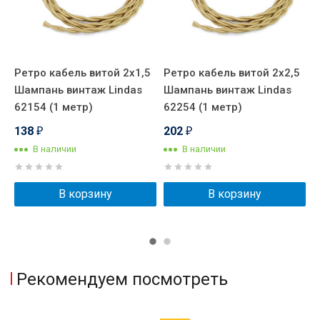
Ретро кабель витой 2x1,5
Ретро кабель витой 2x2,5
Р
)
Шампань винтаж Lindas
Шампань винтаж Lindas
Ш
62154 (1 метр)
62254 (1 метр)
6
138
202
₽
₽
В наличии
В наличии
В корзину
В корзину
Рекомендуем посмотреть