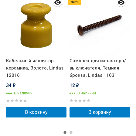
Хит!
Кабельный изолятор
Саморез для изолятора/
С
керамика, Золото, Lindas
выключателя, Темная
в
12016
бронза, Lindas 11031
л
34
12
₽
₽
В наличии
В наличии
В корзину
В корзину