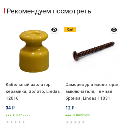
Рекомендуем посмотреть
Хит!
Кабельный изолятор
Саморез для изолятора/
С
керамика, Золото, Lindas
выключателя, Темная
в
12016
бронза, Lindas 11031
л
34
12
₽
₽
В наличии
В наличии