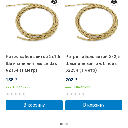
Ретро кабель витой 2x1,5
Ретро кабель витой 2x2,5
Р
)
Шампань винтаж Lindas
Шампань винтаж Lindas
Ш
62154 (1 метр)
62254 (1 метр)
6
138
202
₽
₽
В наличии
В наличии
В корзину
В корзину