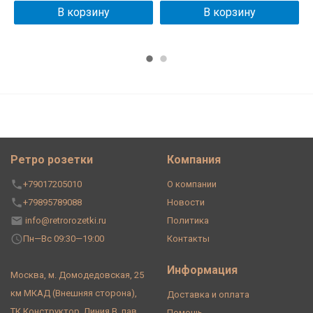
В корзину
В корзину
Ретро розетки
Компания
+79017205010
О компании
+79895789088
Новости
info@retrorozetki.ru
Политика
Пн—Вс 09:30—19:00
Контакты
Информация
Москва, м. Домодедовская, 25
км МКАД (Внешняя сторона),
Доставка и оплата
ТК Конструктор. Линия В, пав
Помощь