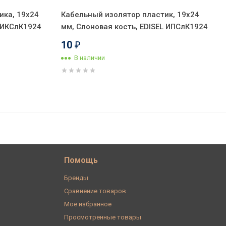
ика, 19х24
Кабельный изолятор пластик, 19х24
L ИКСлК1924
мм, Слоновая кость, EDISEL ИПСлК1924
10
₽
В наличии
312
В корзину
₽
Помощь
Бренды
Сравнение товаров
Мое избранное
Просмотренные товары