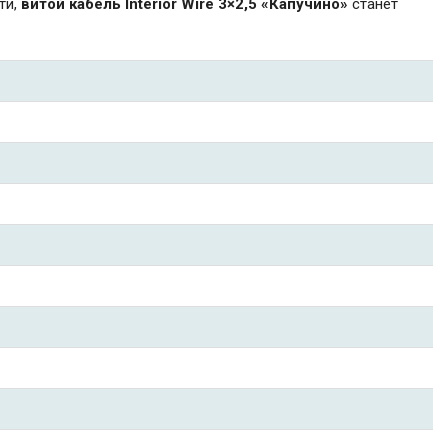
ти,
витой кабель Interior Wire 3×2,5 «Капучино»
станет