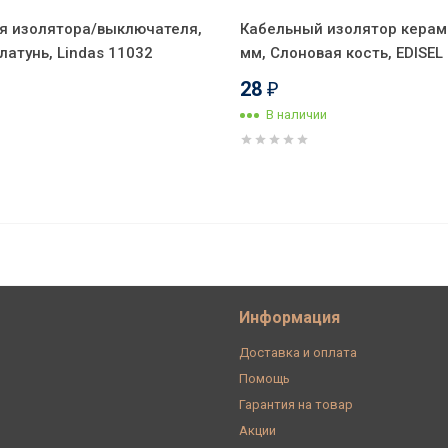
я изолятора/выключателя,
Кабельный изолятор керам
атунь, Lindas 11032
мм, Слоновая кость, EDISE
28
₽
В наличии
чино, Interior Wire ПРВ3250-КПЧ (1
Информация
Доставка и оплата
Помощь
Гарантия на товар
Акции