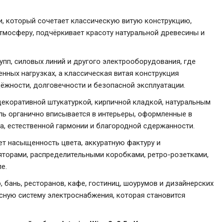
, который сочетает классическую витую конструкцию,
тмосферу, подчёркивает красоту натуральной древесины и
пп, силовых линий и другого электрооборудования, где
нных нагрузках, а классическая витая конструкция
ёжности, долговечности и безопасной эксплуатации.
декоративной штукатуркой, кирпичной кладкой, натуральным
ль органично вписывается в интерьеры, оформленные в
а, естественной гармонии и благородной сдержанности.
ет насыщенность цвета, аккуратную фактуру и
яторами, распределительными коробками, ретро-розетками,
е.
бань, ресторанов, кафе, гостиниц, шоурумов и дизайнерских
сную систему электроснабжения, которая становится