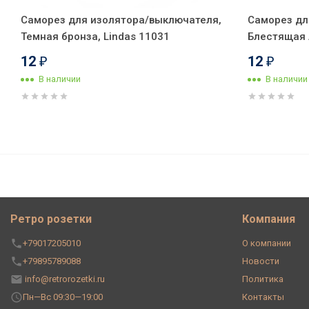
Саморез для изолятора/выключателя,
Саморез дл
Темная бронза, Lindas 11031
Блестящая л
12
12
₽
₽
В наличии
В наличии
Ретро кабель витой 3x2,5 Капу
метр)
Ретро розетки
Компания
+79017205010
О компании
+79895789088
Новости
info@retrorozetki.ru
Политика
Пн—Вс 09:30—19:00
Контакты