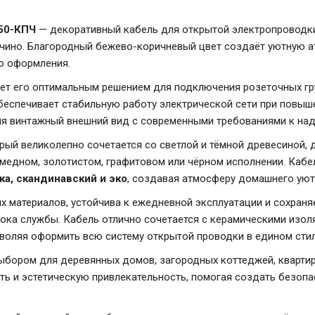
250-КПЧ
— декоративный кабель для открытой электропроводки
учино. Благородный бежево-коричневый цвет создаёт уютную а
о оформления.
ает его оптимальным решением для подключения розеточных гру
беспечивает стабильную работу электрической сети при повыше
яя винтажный внешний вид с современными требованиями к над
рый великолепно сочетается со светлой и тёмной древесиной, 
 медном, золотистом, графитовом или чёрном исполнении. Кабе
ика, скандинавский и эко
, создавая атмосферу домашнего уют
х материалов, устойчива к ежедневной эксплуатации и сохраня
ока службы. Кабель отлично сочетается с керамическими изол
озволяя оформить всю систему открытой проводки в едином стил
бором для деревянных домов, загородных коттеджей, квартир, 
ть и эстетическую привлекательность, помогая создать безопа