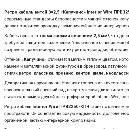
Ретро кабель витой 3×2,5 «Капучино» Interior Wire ПРВ3
современные стандарты безопасности и мягкий оттенок кап
делает открытую проводку гармоничной частью интерьерног
Кабель оснащён
тремя жилами сечением 2,5 мм²
, что дел
требуется защитное заземление. Увеличенное сечение жил о
сохраняет традиционную эстетику ретро-проводки, объедин
Оттенок
«Капучино»
отличается мягким тёплым цветом, кото
камнем и металлической фурнитурой в бронзовом, латунном,
стилях
ретро, классика, прованс, кантри, шале, неокласс
Декоративная наружная оплётка изготовлена из качественны
привлекательный внешний вид на протяжении длительного ср
выключателями и другой электрофурнитурой Interior Wire, п
Ретро кабель
Interior Wire ПРВ3250-КПЧ
станет отличным вы
пространств. Он сочетает высокую надёжность, долговечнос
органичной частью интерьерной композиции.