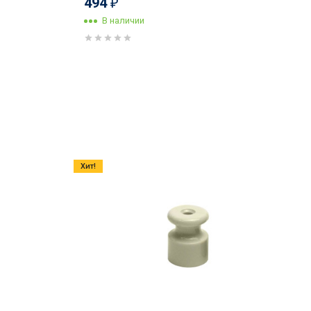
494
₽
В наличии
Хит!