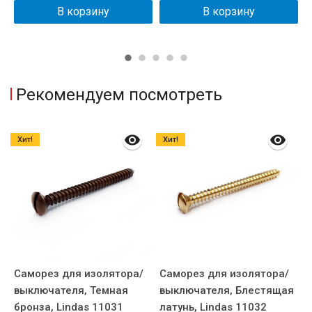
В корзину
В корзину
Рекомендуем посмотреть
Хит!
Хит!
Саморез для изолятора/
Саморез для изолятора/
К
выключателя, Темная
выключателя, Блестящая
к
бронза, Lindas 11031
латунь, Lindas 11032
С