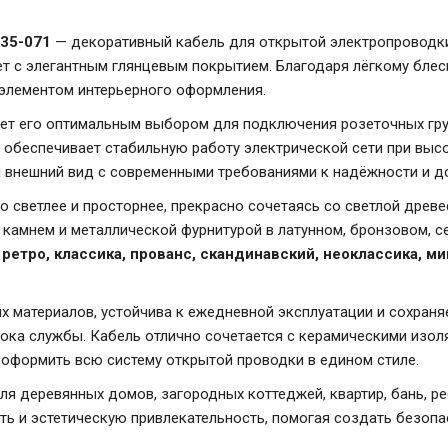
435-071
— декоративный кабель для открытой электропроводки
т с элегантным глянцевым покрытием. Благодаря лёгкому блес
 элементом интерьерного оформления.
ает его оптимальным выбором для подключения розеточных гру
обеспечивает стабильную работу электрической сети при высок
й внешний вид с современными требованиями к надёжности и д
о светлее и просторнее, прекрасно сочетаясь со светлой дре
 камнем и металлической фурнитурой в латунном, бронзовом, с
х
ретро, классика, прованс, скандинавский, неоклассика, 
х материалов, устойчива к ежедневной эксплуатации и сохраня
ока службы. Кабель отлично сочетается с керамическими изол
я оформить всю систему открытой проводки в едином стиле.
я деревянных домов, загородных коттеджей, квартир, бань, ре
ть и эстетическую привлекательность, помогая создать безопа