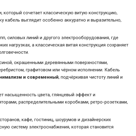
, который сочетает классическую витую конструкцию,
ку кабель выглядит особенно аккуратно и выразительно,
пп, силовых линий и другого электрооборудования, где
их нагрузках, а классическая витая конструкция сохраняет
олговечности.
весиной, окрашенными деревянными поверхностями,
еребристом, графитовом или чёрном исполнении. Кабель
минимализм и современный
, подчёркивая чистоту линий и
ет насыщенность цвета, глянцевый эффект и
яторами, распределительными коробками, ретро-розетками,
сторанов, кафе, гостиниц, шоурумов и дизайнерских
сную систему электроснабжения, которая становится