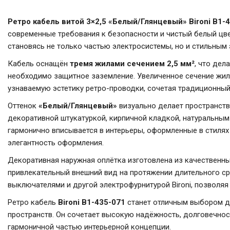
Ретро кабель витой 3×2,5 «Белый/Глянцевый» Bironi B1-
современные требования к безопасности и чистый белый цве
становясь не только частью электросистемы, но и стильным
Кабель оснащён
тремя жилами сечением 2,5 мм²
, что дел
необходимо защитное заземление. Увеличенное сечение жил 
узнаваемую эстетику ретро-проводки, сочетая традиционны
Оттенок
«Белый/Глянцевый»
визуально делает пространств
декоративной штукатуркой, кирпичной кладкой, натуральным
гармонично вписывается в интерьеры, оформленные в стиля
элегантность оформления.
Декоративная наружная оплётка изготовлена из качественны
привлекательный внешний вид на протяжении длительного ср
выключателями и другой электрофурнитурой Bironi, позволя
Ретро кабель
Bironi B1-435-071
станет отличным выбором дл
пространств. Он сочетает высокую надёжность, долговечнос
гармоничной частью интерьерной концепции.