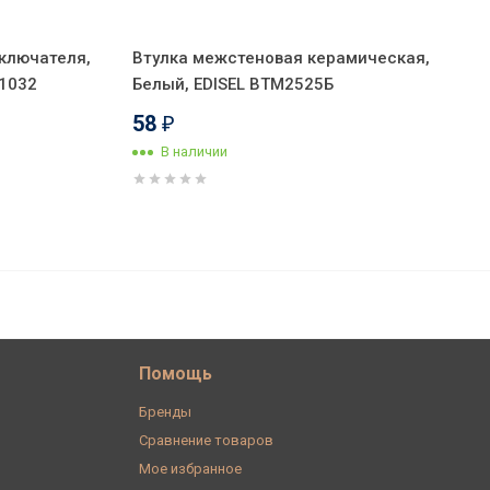
ключателя,
Втулка межстеновая керамическая,
11032
Белый, EDISEL ВТМ2525Б
58
₽
В наличии
334
В корзину
₽
Помощь
Бренды
Сравнение товаров
Мое избранное