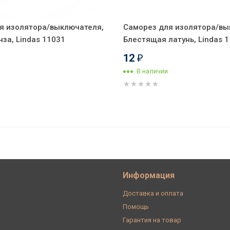
я изолятора/выключателя,
Саморез для изолятора/вы
за, Lindas 11031
Блестящая латунь, Lindas 
12
₽
В наличии
ый/Глянцевый, Bironi B1-435-071 (1
Информация
Доставка и оплата
Помощь
Гарантия на товар