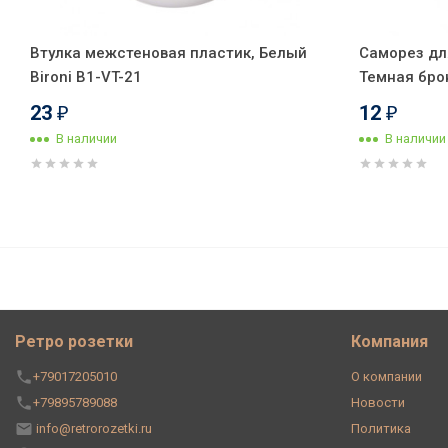
Втулка межстеновая пластик, Белый
Саморез дл
Bironi B1-VT-21
Темная брон
23
12
₽
₽
В наличии
В наличии
Ретро кабель витой 3x2,5 Бел
метр)
Ретро розетки
Компания
+79017205010
О компании
+79895789088
Новости
info@retrorozetki.ru
Политика