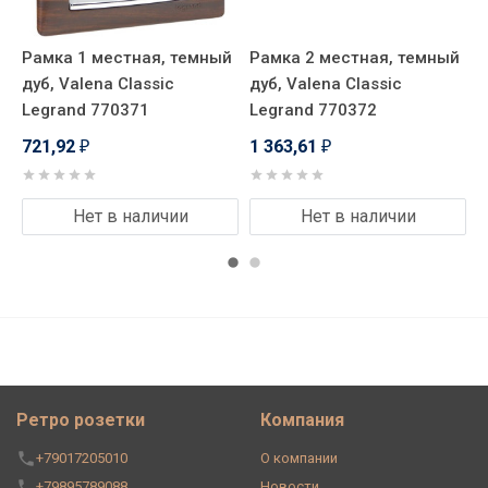
й
Рамка 1 местная, темный
Рамка 2 местная, темный
Р
дуб, Valena Classic
дуб, Valena Classic
д
Legrand 770371
Legrand 770372
L
721,92
1 363,61
2
₽
₽
Нет в наличии
Нет в наличии
Ретро розетки
Компания
+79017205010
О компании
+79895789088
Новости