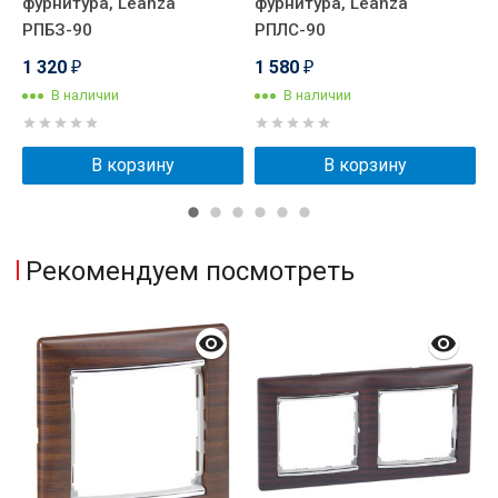
фурнитура, Leanza
фурнитура, Leanza
м
РПБЗ-90
РПЛС-90
G
1 320
1 580
2
₽
₽
В наличии
В наличии
В корзину
В корзину
Рекомендуем посмотреть