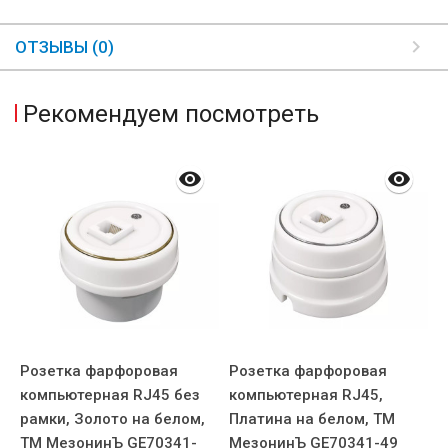
ОТЗЫВЫ (0)
Рекомендуем посмотреть
Розетка фарфоровая
Розетка фарфоровая
Р
компьютерная RJ45 без
компьютерная RJ45,
к
рамки, Золото на белом,
Платина на белом, ТМ
З
ТМ МезонинЪ GE70341-
МезонинЪ GE70341-49
М