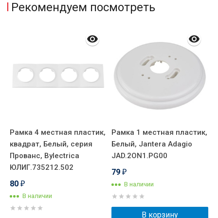
Рекомендуем посмотреть
,
Рамка 4 местная пластик,
Рамка 1 местная пластик,
Р
квадрат, Белый, серия
Белый, Jantera Adagio
о
Прованс, Bylectrica
JAD.2ON1.PG00
B
ЮЛИГ.735212.502
Ю
79
₽
80
В наличии
₽
В наличии
В корзину