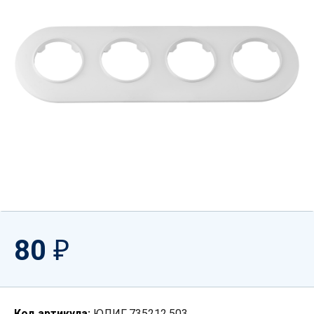
80
₽
Код артикула:
ЮЛИГ.735212.503