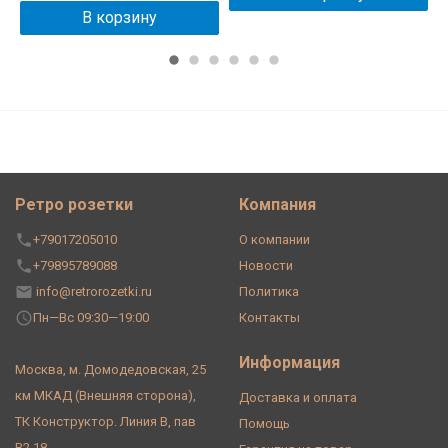
В корзину
Ретро розетки
Компания
+79017205010
О компании
+79895789088
Новости
info@retrorozetki.ru
Политика
Пн—Вс 09:30—19:00
Контакты
Информация
Москва, м. Домодедовская, 25
км МКАД (Внешняя сторона),
Доставка и оплата
ТК Конструктор. Линия В, пав
Помощь
В2.18