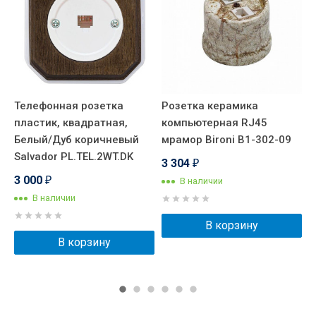
Телефонная розетка
Розетка керамика
Р
пластик, квадратная,
компьютерная RJ45
т
Белый/Дуб коричневый
мрамор Bironi B1-302-09
R
Salvador PL.TEL.2WT.DK
3 304
1
₽
3 000
В наличии
₽
В наличии
В корзину
В корзину