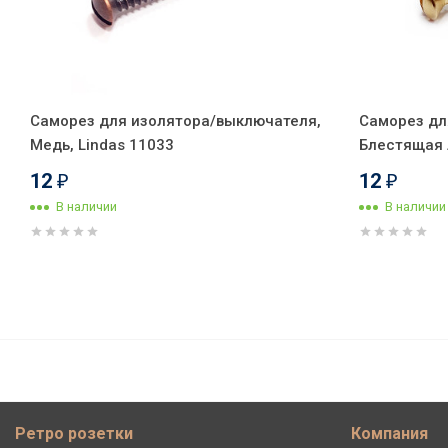
Саморез для изолятора/выключателя,
Саморез дл
Медь, Lindas 11033
Блестящая л
12
12
₽
₽
В наличии
В наличии
Ретро розетка проходная 90° 
золотистая фурнитура, Leanz
Ретро розетки
Компания