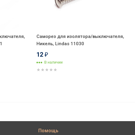
ключателя,
Саморез для изолятора/выключателя,
1
Никель, Lindas 11030
12
₽
В наличии
1 480
В корзину
₽
Помощь