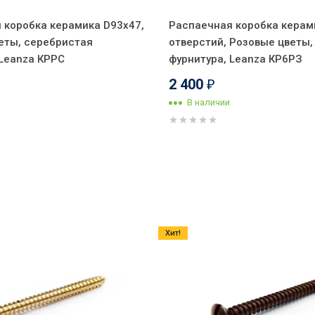
 коробка керамика D93х47,
Распаечная коробка керам
еты, серебристая
отверстий, Розовые цветы,
 Leanza КРРС
фурнитура, Leanza КР6РЗ
2 400
₽
В наличии
Хит!