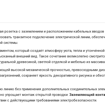
ая розетка с заземлением и расположением кабельных вводов
изовать транзитное подключение электрической линии, обеспе
й системы.
ентом, который создаёт атмосферу уюта, тепла и утончённой
канный внешний вид. Такое сочетание великолепно смотрится в
атуральной древесиной, светлой отделкой и мебелью из массива
ающей высокой механической прочностью, превосходными диэл
агрязнений, сохраняет яркость декоративного рисунка и обесп
ю линию без применения дополнительных соединительных элем
льно упрощает монтаж открытой проводки.
Заземляющий конта
ствии с действующими требованиями электробезопасности.