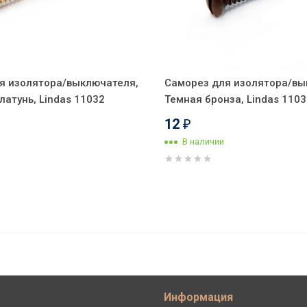
я изолятора/выключателя,
Саморез для изолятора/вы
атунь, Lindas 11032
Темная бронза, Lindas 1103
12
₽
В наличии
с 3/К, керамика, Розовые цветы,
a РПРЗ-90
Информация