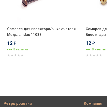
Саморез для изолятора/выключателя,
Саморез дл
Медь, Lindas 11033
Блестящая л
12
12
₽
₽
В наличии
В наличии
Ретро розетка проходная 90° 
фурнитура, Leanza РПБЗ-90
Ретро розетки
Компания