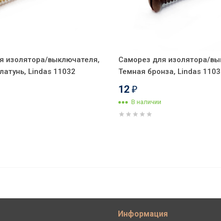
я изолятора/выключателя,
Саморез для изолятора/вы
атунь, Lindas 11032
Темная бронза, Lindas 1103
12
₽
В наличии
с 3/К, керамика, Белый, золотистая
Информация