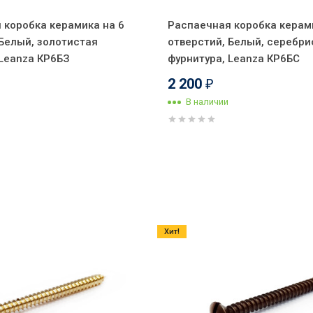
 коробка керамика на 6
Распаечная коробка керам
 Белый, золотистая
отверстий, Белый, серебри
 Leanza КР6БЗ
фурнитура, Leanza КР6БС
2 200
₽
В наличии
Хит!