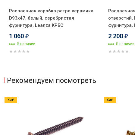
Распаечная коробка ретро керамика
Распаечная
D93х47, белый, серебристая
отверстий,
фурнитура, Leanza КРБС
фурнитура,
1 060
2 200
₽
₽
В наличии
В наличии
Рекомендуем посмотреть
Хит!
Хит!