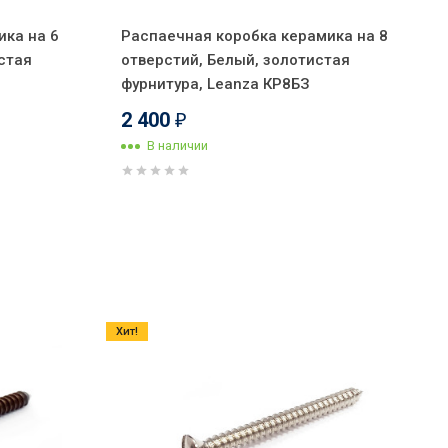
ика на 6
Распаечная коробка керамика на 8
стая
отверстий, Белый, золотистая
фурнитура, Leanza КР8БЗ
2 400
₽
В наличии
Хит!