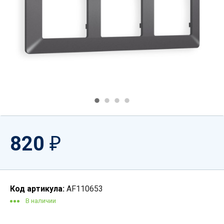
820
₽
Код артикула:
AF110653
В наличии