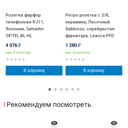
Розетка фарфор
Ретро розетка с 3/К,
Р
телефонная RJ11,
керамика, Песочный
T
Хохлома, Salvador
Sabbioso, серебристая
А
OP.TEL.BL.HL
фурнитура, Leanza РПС
ф
4 076
1 280
2
₽
₽
В наличии
В наличии
В корзину
В корзину
Рекомендуем посмотреть