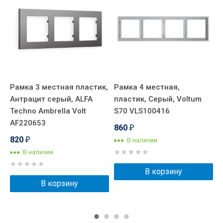
я
Рамка 3 местная пластик,
Рамка 4 местная,
Р
Антрацит серый, ALFA
пластик, Серый, Voltum
А
Techno Ambrella Volt
S70 VLS100416
Q
AF220653
A
860
₽
820
В наличии
₽
В наличии
В корзину
В корзину