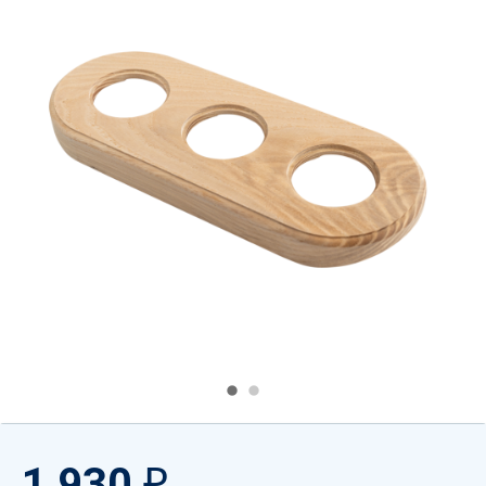
1 930
₽