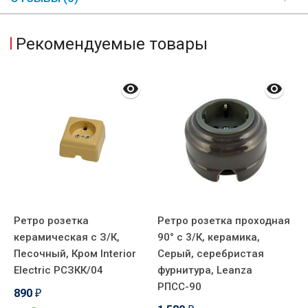
Рекомендуемые товары
Ретро розетка
Ретро розетка проходная
Р
керамическая с З/К,
90° с 3/К, керамика,
т
Песочный, Кром Interior
Серый, серебристая
о
Electric РСЗКК/04
фурнитура, Leanza
B
РПСС-90
890
3
₽