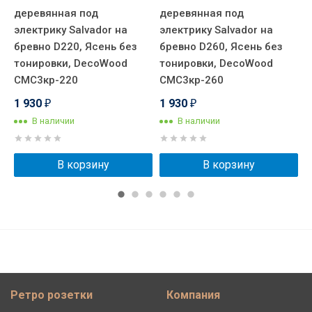
на
деревянная под
деревянная под
д
электрику Salvador на
электрику Salvador на
э
бревно D220, Ясень без
бревно D260, Ясень без
б
тонировки, DecoWood
тонировки, DecoWood
т
СМС3кр-220
СМС3кр-260
С
1 930
1 930
1
₽
₽
В наличии
В наличии
В корзину
В корзину
Ретро розетки
Компания