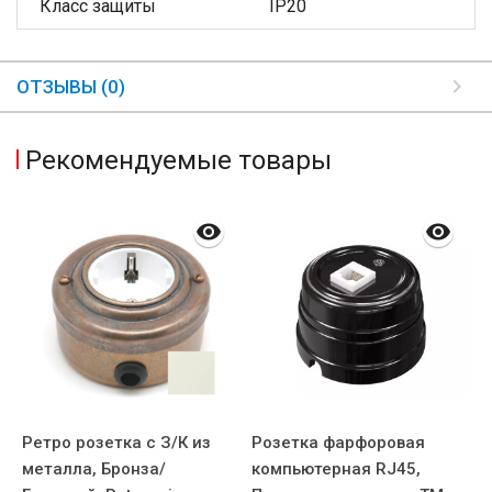
Класс защиты
IP20
ОТЗЫВЫ (0)
Рекомендуемые товары
Ретро розетка с З/К из
Розетка фарфоровая
Р
металла, Бронза/
компьютерная RJ45,
3