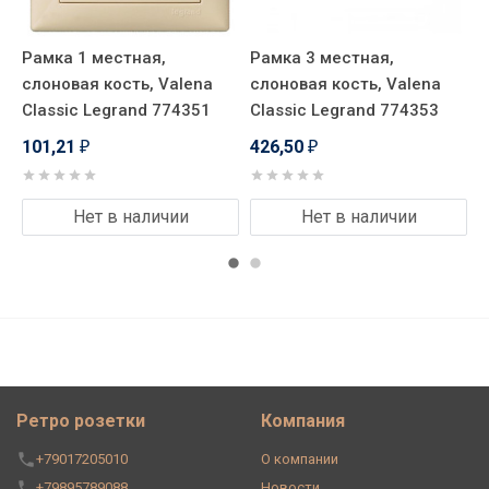
Рамка 1 местная,
Рамка 3 местная,
Р
слоновая кость, Valena
слоновая кость, Valena
с
Classic Legrand 774351
Classic Legrand 774353
C
101,21
426,50
7
₽
₽
Нет в наличии
Нет в наличии
Ретро розетки
Компания
+79017205010
О компании
+79895789088
Новости