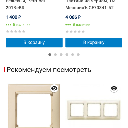
Бежевый, Petrucci
Платина на черном, ТМ
T
201BeBR
МезонинЪ GE70341-52
0
1 400
4 066
₽
₽
В наличии
В наличии
В корзину
В корзину
Рекомендуем посмотреть