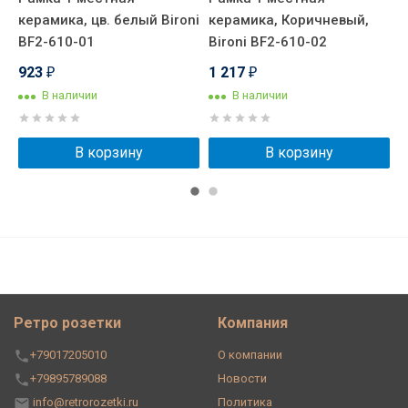
i
керамика, цв. белый Bironi
керамика, Коричневый,
к
BF2-610-01
Bironi BF2-610-02
B
923
1 217
1
₽
₽
В наличии
В наличии
В корзину
В корзину
Ретро розетки
Компания
+79017205010
О компании
+79895789088
Новости
info@retrorozetki.ru
Политика