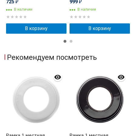
725
999
1
₽
₽
В наличии
В наличии
В корзину
В корзину
Рекомендуем посмотреть
Рамка 1 местная
Рамка 1 местная
Р