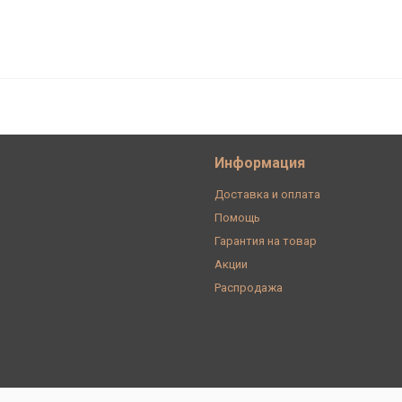
 чёрный, Bironi BF2-610-03
Информация
Доставка и оплата
Помощь
Гарантия на товар
Акции
Распродажа