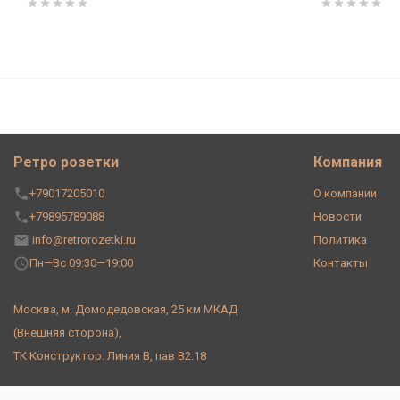
Рамка 1 местная керамика, цв.
Ретро розетки
Компания
+79017205010
О компании
+79895789088
Новости
info@retrorozetki.ru
Политика
Пн—Вс 09:30—19:00
Контакты
Москва, м. Домодедовская, 25 км МКАД
(Внешняя сторона),
ТК Конструктор. Линия В, пав В2.18