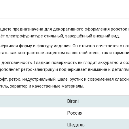
м цвете предназначена для декоративного оформления розеток 
аёт электрофурнитуре стильный, завершённый внешний вид.
ёркивая форму и фактуру изделия. Он отлично сочетается с на
ать как контрастным акцентом на светлой стене, так и гармон
долговечность. Гладкая поверхность выглядит аккуратно и со
дополняет ретро-электрику и подчёркивает внимание к деталям
фт, ретро, индустриальный, шале, рустик и современная класс
тиль, характер и качественные материалы.
Bironi
Россия
Шедель