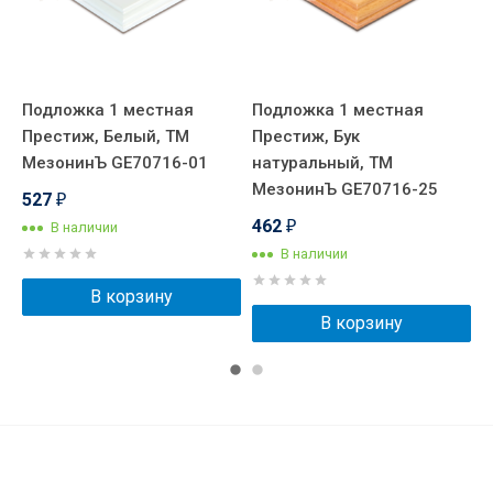
Подложка 1 местная
Подложка 1 местная
П
о,
Престиж, Белый, ТМ
Престиж, Бук
П
7
МезонинЪ GE70716-01
натуральный, ТМ
М
МезонинЪ GE70716-25
527
₽
462
В наличии
₽
В наличии
В корзину
В корзину