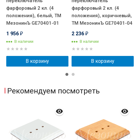
переключатель
переключатель
П
0
фарфоровый 2 кл. (4
фарфоровый 2 кл. (4
Т
положения), белый, ТМ
положения), коричневый,
МезонинЪ GE70401-01
ТМ МезонинЪ GE70401-04
1 956
2 236
₽
₽
В наличии
В наличии
В корзину
В корзину
Рекомендуем посмотреть