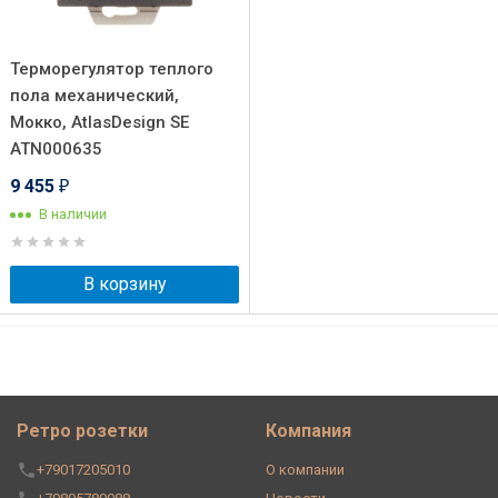
Терморегулятор теплого
пола механический,
Мокко, AtlasDesign SE
ATN000635
9 455
₽
В наличии
В корзину
Ретро розетки
Компания
+79017205010
О компании