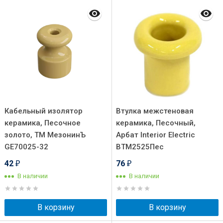
Кабельный изолятор
Втулка межстеновая
керамика, Песочное
керамика, Песочный,
золото, ТМ МезонинЪ
Арбат Interior Electric
GE70025-32
ВТМ2525Пес
42
76
₽
₽
В наличии
В наличии
В корзину
В корзину