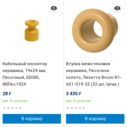
Кабельный изолятор
Втулка межстеновая
керамика, 19х24 мм,
керамика, Песочное
Песочный, EDISEL
золото, Лизетта Bironi R1-
ИКПес1924
651-019-32 (32 шт./упак.)
28
3 430
₽
₽
В наличии
В наличии
В корзину
В корзину