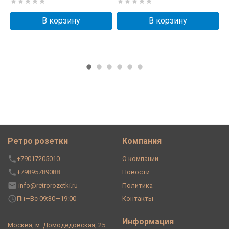
В корзину
В корзину
Ретро розетки
Компания
+79017205010
О компании
+79895789088
Новости
info@retrorozetki.ru
Политика
Пн—Вс 09:30—19:00
Контакты
Информация
Москва, м. Домодедовская, 25