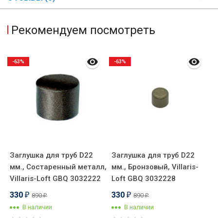
Рекомендуем посмотреть
-63%
-63%
й
Заглушка для труб D22
Заглушка для труб D22
М
-
мм., Состаренный металл,
мм., Бронзовый, Villaris-
д
Villaris-Loft GBQ 3032222
Loft GBQ 3032228
С
V
330
330
890
890
₽
₽
₽
₽
P
В наличии
В наличии