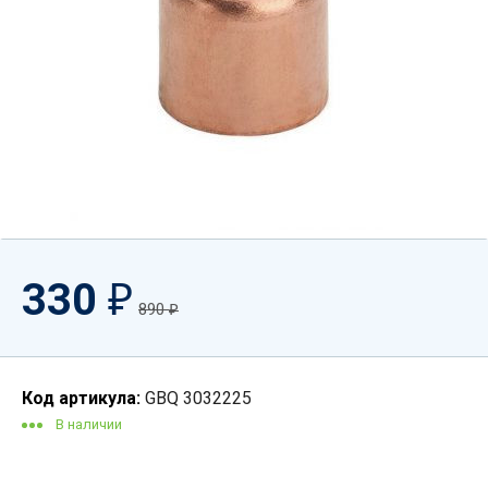
330
₽
890
₽
Код артикула:
GBQ 3032225
В наличии