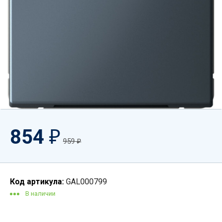
854
₽
959
₽
Код артикула:
GAL000799
В наличии