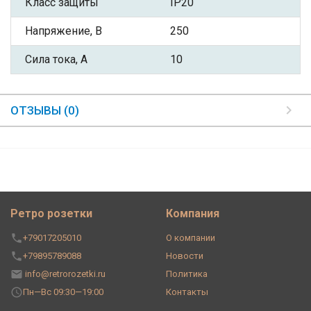
Класс защиты
IP20
Напряжение, В
250
Сила тока, А
10
ОТЗЫВЫ (0)
Ретро розетки
Компания
+79017205010
О компании
+79895789088
Новости
info@retrorozetki.ru
Политика
Пн—Вс 09:30—19:00
Контакты