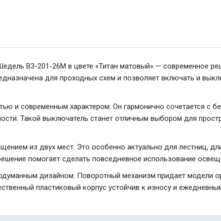
едель B3-201-26M в цвете «Титан матовый» — современное реш
дназначена для проходных схем и позволяет включать и выклю
тью и современным характером. Он гармонично сочетается с бе
ости. Такой выключатель станет отличным выбором для простра
ением из двух мест. Это особенно актуально для лестниц, дли
 решение помогает сделать повседневное использование осве
думанным дизайном. Поворотный механизм придает модели ори
чественный пластиковый корпус устойчив к износу и ежедневны