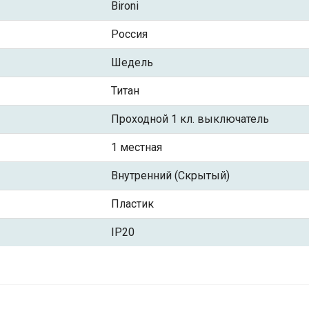
Bironi
Россия
Шедель
Титан
Проходной 1 кл. выключатель
1 местная
Внутренний (Скрытый)
Пластик
IP20
тный 1 кл. проходной (внутренний