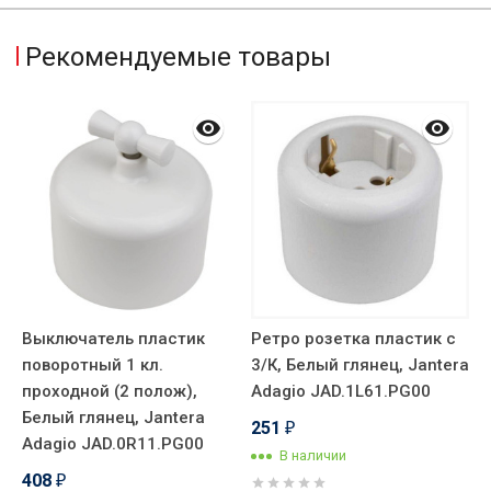
Рекомендуемые товары
Выключатель пластик
Ретро розетка пластик с
Р
поворотный 1 кл.
3/К, Белый глянец, Jantera
п
проходной (2 полож),
Adagio JAD.1L61.PG00
г
Белый глянец, Jantera
J
251
₽
Adagio JAD.0R11.PG00
В наличии
408
₽