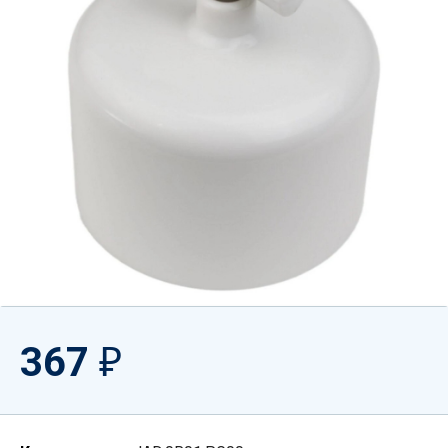
367
₽