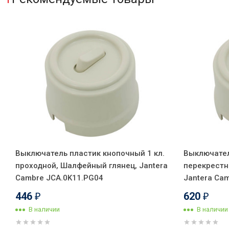
Выключатель пластик кнопочный 1 кл.
Выключател
проходной, Шалфейный глянец, Jantera
перекрестн
Cambre JCA.0K11.PG04
Jantera Ca
446
620
₽
₽
В наличии
В наличии