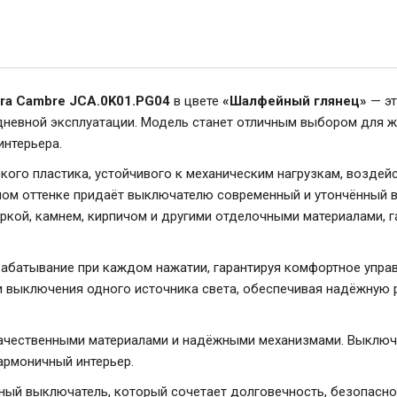
era Cambre JCA.0K01.PG04
в цвете
«Шалфейный глянец»
— эт
дневной эксплуатации. Модель станет отличным выбором для 
интерьера.
кого пластика, устойчивого к механическим нагрузкам, возде
ном оттенке придаёт выключателю современный и утончённый в
ркой, камнем, кирпичом и другими отделочными материалами, г
рабатывание при каждом нажатии, гарантируя комфортное упра
выключения одного источника света, обеспечивая надёжную р
чественными материалами и надёжными механизмами. Выключат
армоничный интерьер.
ный выключатель, который сочетает долговечность, безопасно