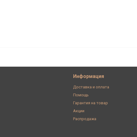
ный 1 кл., Шалфейный глянец,
4
Информация
Доставка и оплата
Помощь
Гарантия на товар
Акции
Распродажа