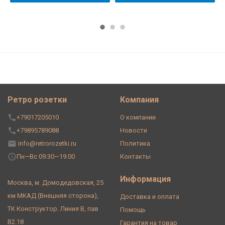
Ретро розетки
Компания
+79017205010
О компании
+79895789088
Новости
info@retrorozetki.ru
Политика
Пн—Вс 09:30—19:00
Контакты
Информация
Москва, м. Домодедовская, 25
км МКАД (Внешняя сторона),
Доставка и оплата
ТК Конструктор. Линия В, пав
Помощь
В2.18
Гарантия на товар