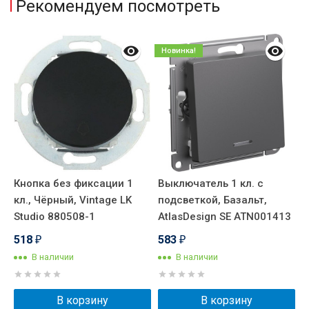
Рекомендуем посмотреть
Новинка!
Кнопка без фиксации 1
Выключатель 1 кл. с
В
кл., Чёрный, Vintage LK
подсветкой, Базальт,
Ч
Studio 880508-1
AtlasDesign SE ATN001413
W
518
583
₽
₽
В наличии
В наличии
В корзину
В корзину