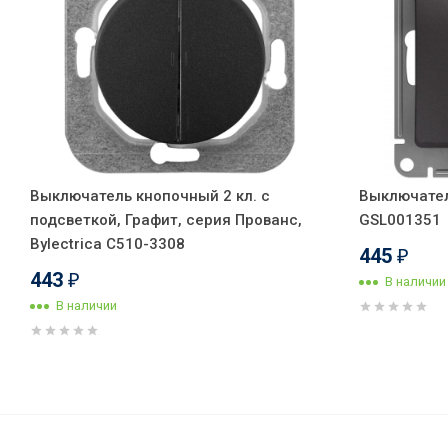
Выключатель кнопочный 2 кл. с
Выключатель
подсветкой, Графит, серия Прованс,
GSL001351
Bylectrica С510-3308
445
₽
443
₽
В наличии
В наличии
Выключатель кнопочный 2 кл.