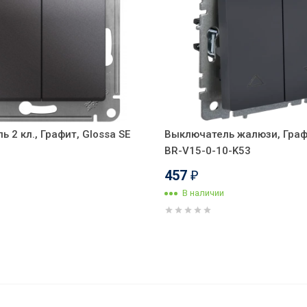
 2 кл., Графит, Glossa SE
Выключатель жалюзи, Графит
BR-V15-0-10-K53
457
₽
В наличии
 проходной, Графит, серия Прованс,