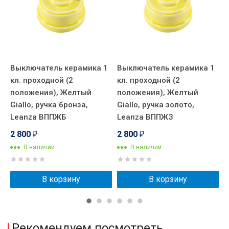
Выключатель керамика 1
Выключатель керамика 1
В
ый
кл. проходной (2
кл. проходной (2
к
,
положения), Желтый
положения), Желтый
п
Giallo, ручка бронза,
Giallo, ручка золото,
G
Leanza ВППЖБ
Leanza ВППЖЗ
L
2 800
2 800
2
₽
₽
В наличии
В наличии
В корзину
В корзину
Рекомендуем посмотреть