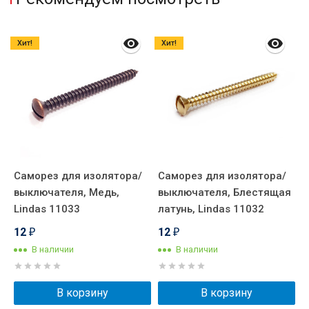
Хит!
Хит!
Саморез для изолятора/
Саморез для изолятора/
С
выключателя, Медь,
выключателя, Блестящая
в
Lindas 11033
латунь, Lindas 11032
б
12
12
₽
₽
В наличии
В наличии
В корзину
В корзину