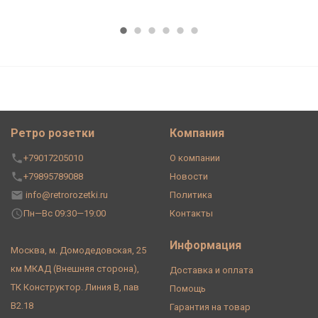
Ретро розетки
Компания
+79017205010
О компании
+79895789088
Новости
info@retrorozetki.ru
Политика
Пн—Вс 09:30—19:00
Контакты
Информация
Москва, м. Домодедовская, 25
км МКАД (Внешняя сторона),
Доставка и оплата
ТК Конструктор. Линия В, пав
Помощь
В2.18
Гарантия на товар