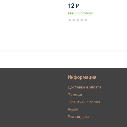
12
₽
В наличии
проходной (2 положения), Черный
ВППЧС
Информация
Доставка и оплата
Помощь
Гарантия на товар
Акции
Распродажа