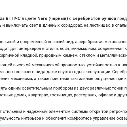
nza ВППЧС
в цвете
Nero (чёрный)
с
серебристой ручкой
пред
 и выключать свет в длинных коридорах, на лестницах, в спаль
ельный и современный внешний вид, а серебристая металличес
дит для интерьеров в стилях лофт, минимализм, современная к
 кирпичной кладкой, природным камнем, стеклом и металлическ
ающей высокой механической прочностью, устойчивостью к наг
тельного внешнего вида даже спустя годы эксплуатации. Сереб
чение механизма, а также приятные тактильные ощущения при 
ять одним осветительным прибором из двух различных точек 
астных домах, квартирах, гостиницах, ресторанах, офисах и др
т стильным и надёжным элементом системы открытой ретро-про
уальность интерьера и обеспечит комфортное управление осве