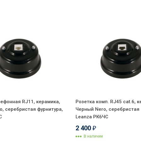
лефонная RJ11, керамика,
Розетка комп. RJ45 cat.6, 
o, серебристая фурнитура,
Черный Nero, серебристая 
С
Leanza РК6ЧС
2 400
₽
В наличии