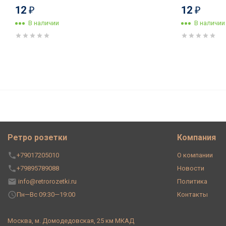
12
12
₽
₽
В наличии
В наличии
Выключатель керамика 1 кл. 
Nero, ручка серебро, Leanza 
Ретро розетки
Компания
+79017205010
О компании
+79895789088
Новости
info@retrorozetki.ru
Политика
Пн—Вс 09:30—19:00
Контакты
Москва, м. Домодедовская, 25 км МКАД