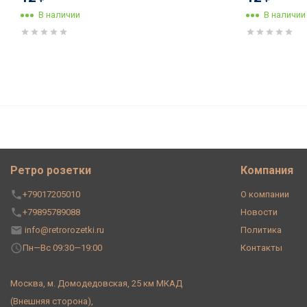
В наличии
В наличии
Выключатель керамика 2 кл. 
ручка серебро, Leanza ВП2КС
Ретро розетки
Компания
+79017205010
О компании
+79895789088
Новости
info@retrorozetki.ru
Политика
Пн—Вс 09:30—19:00
Контакты
Москва, м. Домодедовская, 25 км МКАД
(Внешняя сторона),