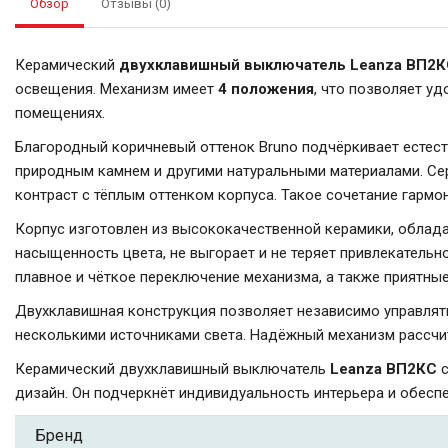
Обзор
Отзывы (0)
Керамический
двухклавишный выключатель Leanza ВП2
освещения. Механизм имеет
4 положения
, что позволяет у
помещениях.
Благородный коричневый оттенок Bruno подчёркивает естест
природным камнем и другими натуральными материалами. С
контраст с тёплым оттенком корпуса. Такое сочетание гармо
Корпус изготовлен из высококачественной керамики, облад
насыщенность цвета, не выгорает и не теряет привлекательн
плавное и чёткое переключение механизма, а также приятн
Двухклавишная конструкция позволяет независимо управлять 
несколькими источниками света. Надёжный механизм рассчит
Керамический двухклавишный выключатель
Leanza ВП2КС
с
дизайн. Он подчеркнёт индивидуальность интерьера и обес
Бренд