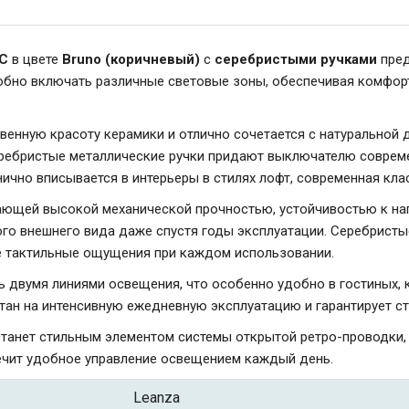
КС
в цвете
Bruno (коричневый)
с
серебристыми ручками
пред
добно включать различные световые зоны, обеспечивая комфо
венную красоту керамики и отлично сочетается с натуральной 
еребристые металлические ручки придают выключателю соврем
нично вписывается в интерьеры в стилях лофт, современная кла
ающей высокой механической прочностью, устойчивостью к наг
ого внешнего вида даже спустя годы эксплуатации. Серебристы
ые тактильные ощущения при каждом использовании.
двумя линиями освещения, что особенно удобно в гостиных, ку
ан на интенсивную ежедневную эксплуатацию и гарантирует ст
танет стильным элементом системы открытой ретро-проводки,
печит удобное управление освещением каждый день.
Leanza