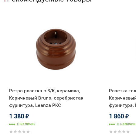
Ретро розетка с 3/К, керамика,
Розетка тел
Kоричневый Bruno, серебристая
Kоричневый
фурнитура, Leanza РКС
фурнитура,
1 380
1 860
₽
₽
В наличии
В наличии