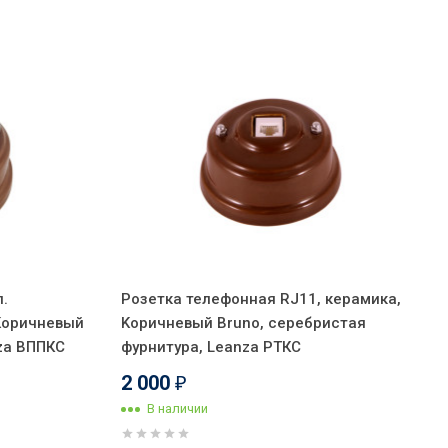
.
Розетка телефонная RJ11, керамика,
 Kоричневый
Kоричневый Bruno, серебристая
nza ВППКС
фурнитура, Leanza РТКС
2 000
₽
В наличии