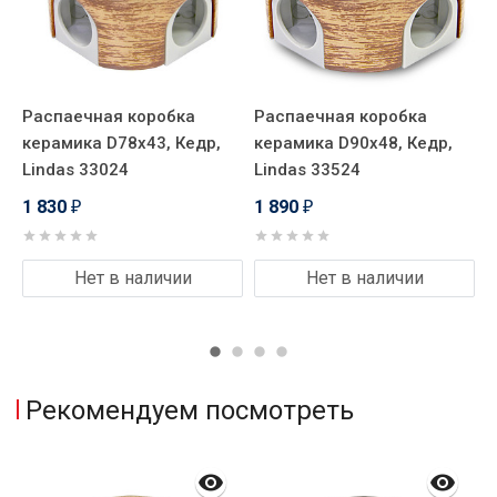
Распаечная коробка
Распаечная коробка
Р
керамика D78х43, Кедр,
керамика D90х48, Кедр,
т
Lindas 33024
Lindas 33524
о
3
1 830
1 890
₽
₽
2
Нет в наличии
Нет в наличии
Рекомендуем посмотреть