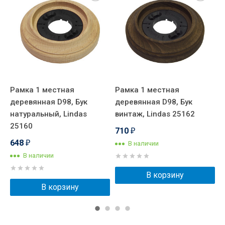
Рамка 1 местная
Рамка 1 местная
Р
деревянная D98, Бук
деревянная D98, Бук
д
натуральный, Lindas
винтаж, Lindas 25162
л
25160
2
710
₽
648
В наличии
₽
В наличии
В корзину
В корзину