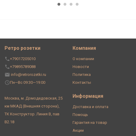
Ретро розетки
Компания
+79017205010
О компании
+79895789088
Новости
info@retrorozetki.ru
Политика
Пн—Вс 09:30—19:00
Контакты
Информация
Москва, м. Домодедовская, 25
км МКАД (Внешняя сторона),
Доставка и оплата
ТК Конструктор. Линия В, пав
Помощь
В2.18
Гарантия на товар
Акции