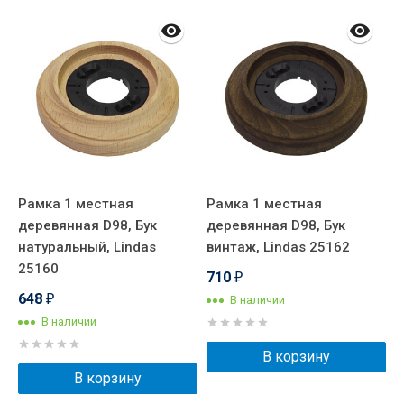
Рамка 1 местная
Рамка 1 местная
Р
деревянная D98, Бук
деревянная D98, Бук
д
натуральный, Lindas
винтаж, Lindas 25162
л
25160
2
710
₽
648
В наличии
₽
В наличии
В корзину
В корзину