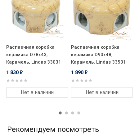
Распаечная коробка
Распаечная коробка
Р
керамика D78х43,
керамика D90х48,
т
Карамель, Lindas 33031
Карамель, Lindas 33531
о
L
1 830
1 890
₽
₽
2
Нет в наличии
Нет в наличии
Рекомендуем посмотреть