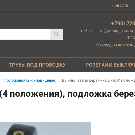
Новости
+790172
г. Москва, м. Домодедовская,
ТК К
schedule
Ежедневно с 9:30 
ТРУБЫ ПОД ПРОВОДКУ
РОЗЕТКИ И ВЫКЛЮ
 4 положения (2-х клавишные)
Выключатель керамика 2 кл. (4 полож
(4 положения), подложка бере