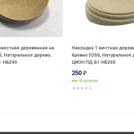
 местная деревянная на
Накладка 1 местная дерев
0, Натуральное дерево,
бревно D260, Натуральное 
1-НБ240
ЦИОН ПД-Б1-НБ260
250
₽
В наличии
(4 положения), подложка береза,