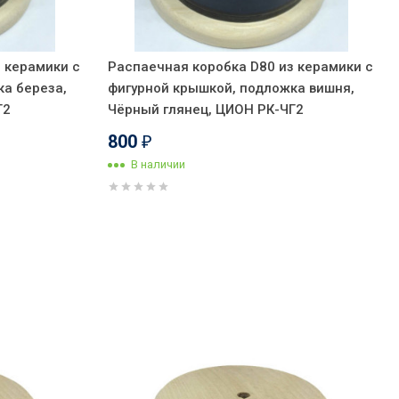
 керамики с
Распаечная коробка D80 из керамики с
ка береза,
фигурной крышкой, подложка вишня,
Г2
Чёрный глянец, ЦИОН РК-ЧГ2
800
₽
В наличии