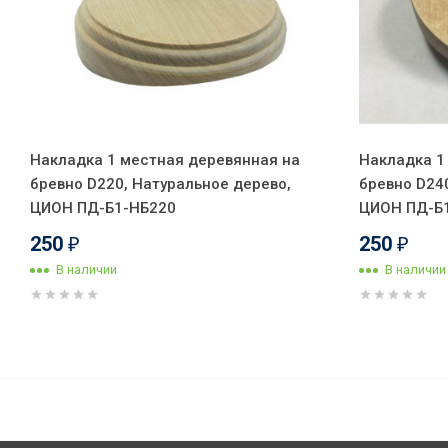
Накладка 1 местная деревянная на
Накладка 1
бревно D220, Натуральное дерево,
бревно D24
ЦИОН ПД-Б1-НБ220
ЦИОН ПД-Б
250
250
₽
₽
В наличии
В наличии
Выключатель керамика 2 кл. 
Черный глянец, ЦИОН В2П-ЧГ