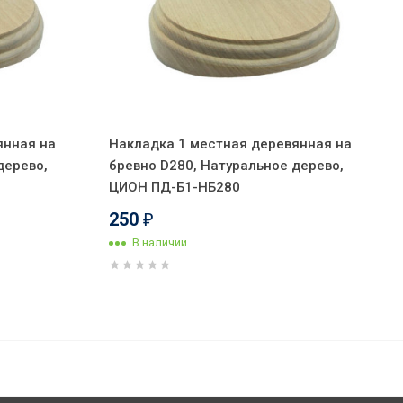
янная на
Накладка 1 местная деревянная на
дерево,
бревно D280, Натуральное дерево,
ЦИОН ПД-Б1-НБ280
250
₽
В наличии
1 300
В корзину
₽