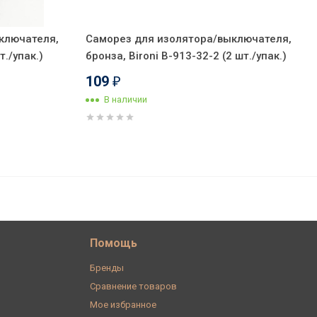
ключателя,
Саморез для изолятора/выключателя,
т./упак.)
бронза, Bironi B-913-32-2 (2 шт./упак.)
109
₽
В наличии
1 690
В корзину
₽
Помощь
Бренды
Сравнение товаров
Мое избранное