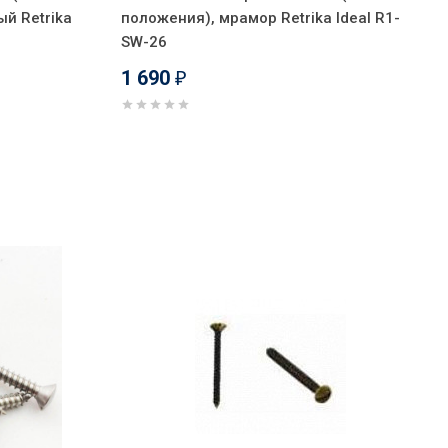
й Retrika
положения), мрамор Retrika Ideal R1-
SW-26
1 690
₽