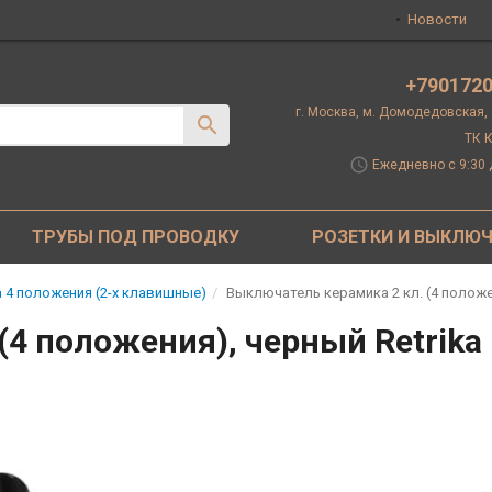
Новости
+790172
г. Москва, м. Домодедовская,
ТК К
schedule
Ежедневно с 9:30 
ТРУБЫ ПОД ПРОВОДКУ
РОЗЕТКИ И ВЫКЛЮ
 4 положения (2-х клавишные)
Выключатель керамика 2 кл. (4 положен
4 положения), черный Retrika 