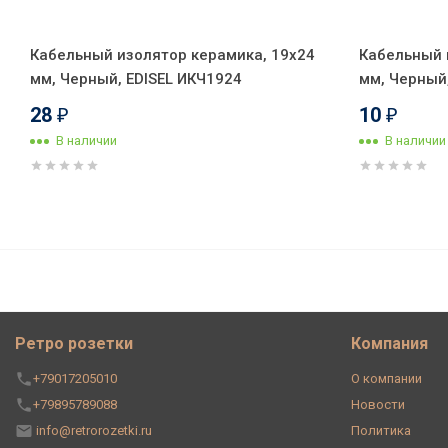
Кабельный изолятор керамика, 19х24
Кабельный 
мм, Черный, EDISEL ИКЧ1924
мм, Черный
28
10
₽
₽
В наличии
В наличии
Выключатель керамика 2 кл. (
R1-SW-28
Ретро розетки
Компания
+79017205010
О компании
+79895789088
Новости
info@retrorozetki.ru
Политика