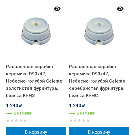
Распаечная коробка
Распаечная коробка
В
керамика D93х47,
керамика D93х47,
к
Небесно-голубой Celeste,
Небесно-голубой Celeste,
п
золотистая фурнитура,
серебристая фурнитура,
г
Leanza КРНЗ
Leanza КРНС
б
1 240
1 240
2
₽
₽
В наличии
В наличии
В корзину
В корзину