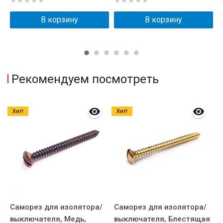
В корзину
В корзину
Рекомендуем посмотреть
Хит!
Хит!
Саморез для изолятора/
Саморез для изолятора/
С
выключателя, Медь,
выключателя, Блестящая
в