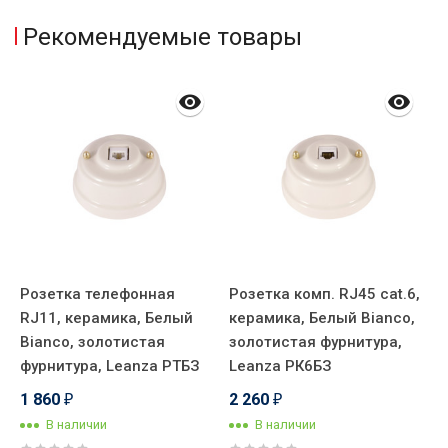
Рекомендуемые товары
2
Розетка телефонная
Розетка комп. RJ45 cat.6,
В
RJ11, керамика, Белый
керамика, Белый Вianco,
т
Bianco, золотистая
золотистая фурнитура,
п
фурнитура, Leanza РТБЗ
Leanza РК6БЗ
з
В
1 860
2 260
₽
₽
2
В наличии
В наличии