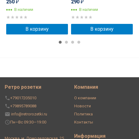
250
290
₽
₽
В наличии
В наличии
В корзину
В корзину
Ретро розетки
Компания
+79017205010
О компании
+79895789088
Новости
info@retrorozetki.ru
Политика
Пн—Вс 09:30—19:00
Контакты
Информация
Москва, м. Домодедовская, 25