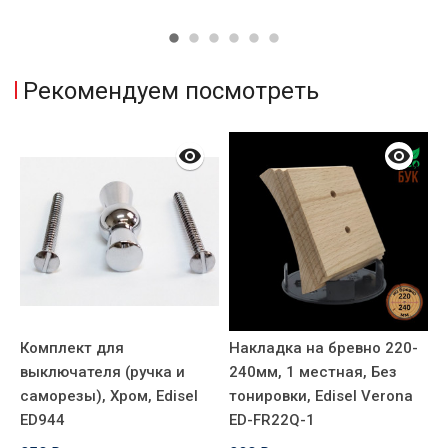
Рекомендуем посмотреть
Комплект для
Накладка на бревно 220-
Н
выключателя (ручка и
240мм, 1 местная, Без
2
саморезы), Хром, Edisel
тонировки, Edisel Verona
т
ED944
ED-FR22Q-1
E