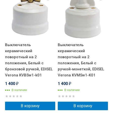
Выключатель
Выключатель
В
,
керамический
керамический
к
поворотный на 2
поворотный на 2
п
положения, Белый с
положения, Белый с
п
бронзовой ручкой, EDISEL
ручкой-монеткой, EDISEL
х
Verona KVBSw1-k01
Verona KVMSw1-K01
E
K
1 400
1 400
₽
₽
1
В наличии
В наличии
В корзину
В корзину