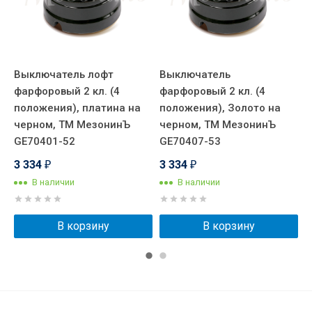
Выключатель лофт
Выключатель
В
й
фарфоровый 2 кл. (4
фарфоровый 2 кл. (4
ф
й
положения), платина на
положения), Золото на
п
черном, ТМ МезонинЪ
черном, ТМ МезонинЪ
ч
GE70401-52
GE70407-53
G
3 334
3 334
3
₽
₽
В наличии
В наличии
В корзину
В корзину