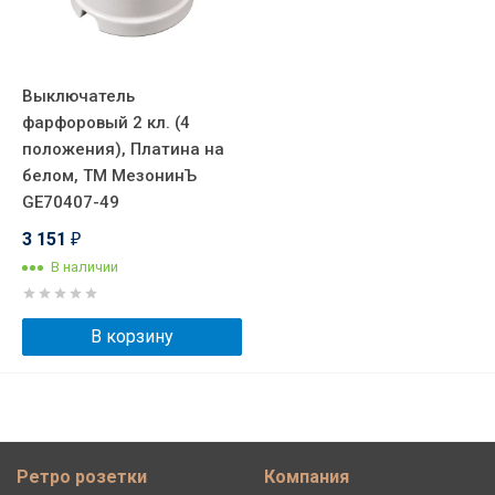
Выключатель
фарфоровый 2 кл. (4
положения), Платина на
белом, ТМ МезонинЪ
GE70407-49
3 151
₽
В наличии
В корзину
Ретро розетки
Компания