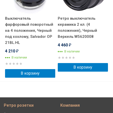
Выключатель
Ретро выключатель
фарфоровый поворотный
керамика 2 кл. (4
на 4 положения, Черный
положения), Черный
под хохлому, Salvador OP
Веркель W5620008
21BL.HL
4 460
₽
4 210
В наличии
₽
В наличии
В корзину
В корзину
Ретро розетки
Компания