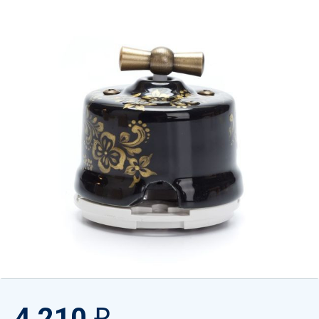
4 210
₽