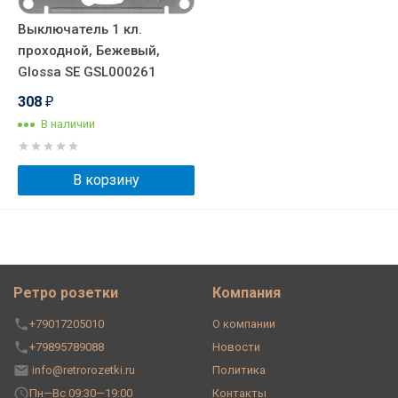
Выключатель 1 кл.
проходной, Бежевый,
Glossa SE GSL000261
308
₽
В наличии
В корзину
Ретро розетки
Компания
+79017205010
О компании
+79895789088
Новости
info@retrorozetki.ru
Политика
Пн—Вс 09:30—19:00
Контакты