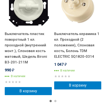
Выключатель пластик
Выключатель керамика 1
В
поворотный 1 кл.
кл. Проходной (2
к
проходной (внутренний
положения), Слоновая
п
монт.), Слоновая кость
кость, Болонь TDM
в
матовый, Шедель Bironi
ELECTRIC SQ1820-0314
Ц
B3-201-211M
1 047
1
₽
990
В наличии
₽
В наличии
В корзину
В корзину