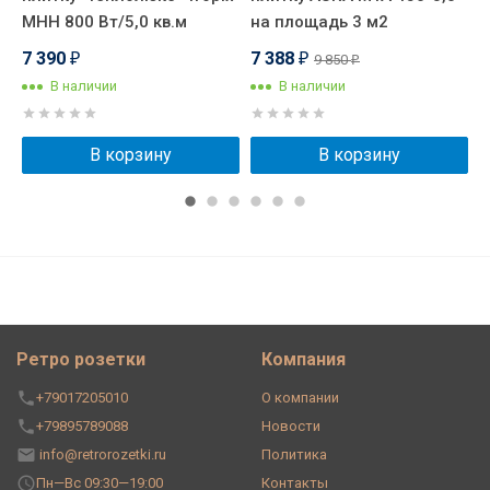
МНН 800 Вт/5,0 кв.м
на площадь 3 м2
P
7 390
7 388
7
9 850
₽
₽
₽
В наличии
В наличии
В корзину
В корзину
Ретро розетки
Компания
+79017205010
О компании
+79895789088
Новости
info@retrorozetki.ru
Политика
Пн—Вс 09:30—19:00
Контакты