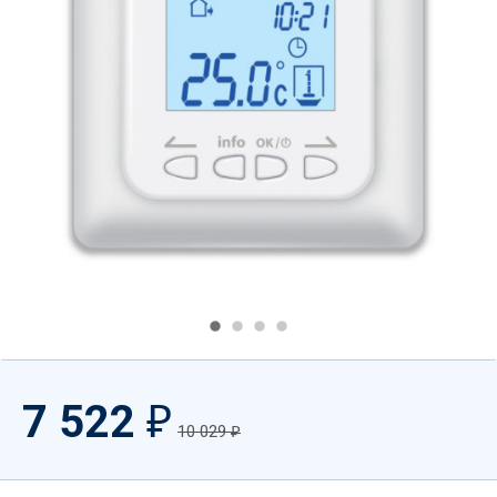
7 522
₽
10 029
₽