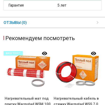
Гарантия
5 лет
ОТЗЫВЫ (0)
Рекомендуем посмотреть
ВАШ ТЕКСТ
в
Нагревательный мат под
Нагревательный кабель в
Н
,5
плитку Warmstad WSM 100
стяжку Warmstad WSS 7,0
п