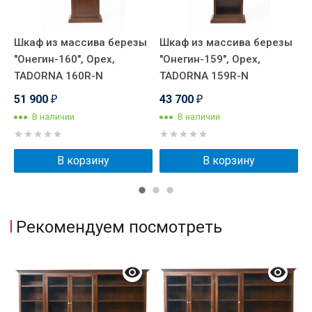
ы
Шкаф из массива березы
Шкаф из массива березы
Ш
"Онегин-160", Орех,
"Онегин-159", Орех,
"
TADORNA 160R-N
TADORNA 159R-N
О
51 900
43 700
7
₽
₽
В наличии
В наличии
В корзину
В корзину
Рекомендуем посмотреть