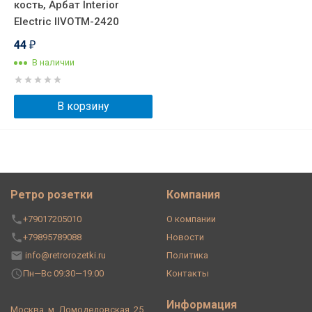
кость, Арбат Interior
Electric IIVOTM-2420
44
₽
В наличии
В корзину
Ретро розетки
Компания
+79017205010
О компании
+79895789088
Новости
info@retrorozetki.ru
Политика
Пн—Вс 09:30—19:00
Контакты
Информация
Москва, м. Домодедовская, 25