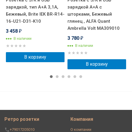
Розетка с З/К и USB
Розетка с З/К и USB
Р
зарядкой, тип А+А 3,1А,
зарядкой А+А с
з
й
Бежевый, Brite IEK BR-R14-
шторками, Бежевый
ш
16-U21-D31-K10
глянец , ALFA Quant
г
Ambrella Volt MA309010
A
3 458
₽
3 780
3
В наличии
₽
В наличии
В корзину
В корзину
Ретро розетки
Компания
+79017205010
О компании